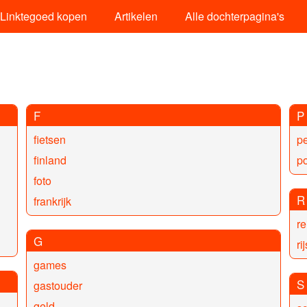
Linktegoed kopen
Artikelen
Alle dochterpagina's
F
P
fietsen
p
finland
po
foto
R
frankrijk
re
G
ri
games
S
gastouder
geld