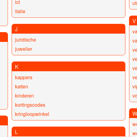
ict
ut
italie
V
J
va
juridische
va
juwelier
v
ve
K
v
kappers
ve
katten
vi
kinderen
v
kortingscodes
kringloopwinkel
w
L
w