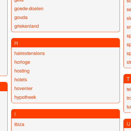
s
goede-doelen
s
gouda
s
griekenland
s
s
H
sp
hairextensions
sp
horloge
s
hosting
T
hotels
hovenier
te
hypotheek
t
tu
I
U
ibiza