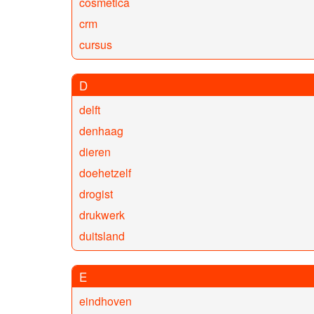
cosmetica
crm
cursus
D
delft
denhaag
dieren
doehetzelf
drogist
drukwerk
duitsland
E
eindhoven