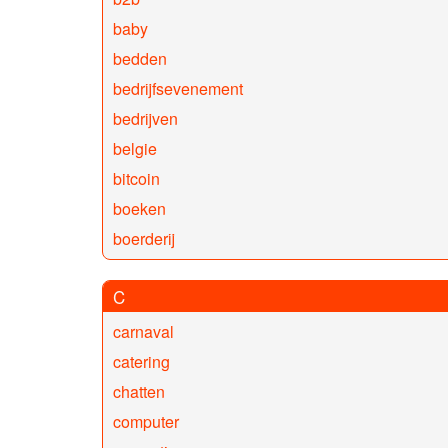
baby
bedden
bedrijfsevenement
bedrijven
belgie
bitcoin
boeken
boerderij
C
carnaval
catering
chatten
computer