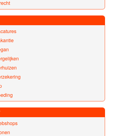
recht
catures
kantie
egan
rgelijken
erhuizen
rzekering
p
oeding
W
ebshops
onen